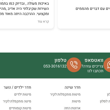
באיכות מעולה , ובדיוק כמו בתמונ
ים עם דברים מהממים
השירות שקיבלתי היה אדיב ,מהי
ומקצועי. ההרכבה היתה מאוד 
ומדוייקת, עד הפ
קרא עוד
מאוד מאוד!
וואטסאפ
טלפון
צריכים עזרה?
053-3016132
תכתבו לנו
חדר שינה
חדר ילדים / נוער
ון
מיטות מתקפלות לקיר
מיטות ילדים
ה לסלון
מיטות
מיטה מתקפלת לקיר
ארונות הזזה
מיטות קומותיים