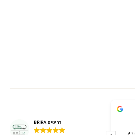
Amira Rosenberg
16/04/2026
רהיטים BRIRA
גיע
It was a pleasure working with Brira,
איז