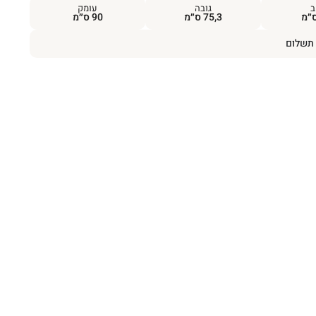
ב
גובה
עומק
75,3 ס״מ
90 ס״מ
תשלום