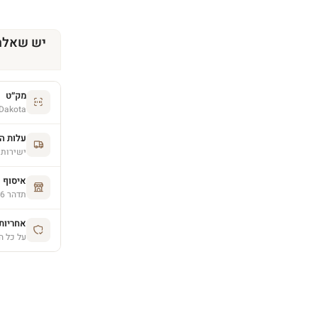
יש שאלה
מק״ט
Dakota
עלות ה
ישירות 
איסוף 
תדהר 26, פרדס חנה (בתיאום מראש)
אחריות יצרן 
על כל ה