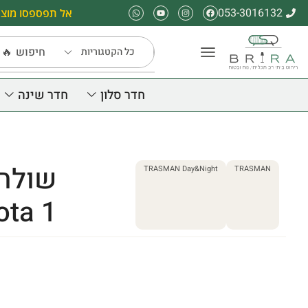
053-3016132
אל תפספסו מוצר
חיפוש
🔥 
חדר סלון
חדר שינה
שולחן
TRASMAN Day&Night
TRASMAN
ota 1