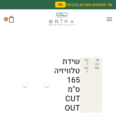
אל תפספסו מוצרים בהנחה!
גלו
0
שידת
CU
W
T
OJ
טלוויזיה
OU
CIK
T
165
ס"מ
CUT
OUT