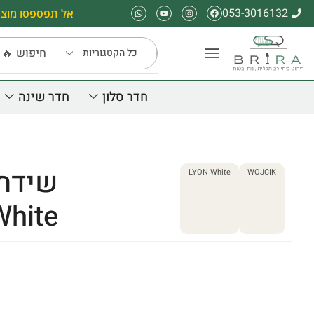
053-3016132
אל תפספסו מוצר
חיפוש
🔥 
חדר סלון
חדר שינה
שידת 
LYON White
WOJCIK
White