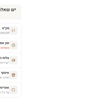
יש שאלה
מק״ט
YOK03R
זמן אס
משלוח הסחו
עלות ה
ישירות 
איסוף 
תדהר 26, פרדס חנה (בתיאום מראש)
אחריות יצרן 
על כל ה