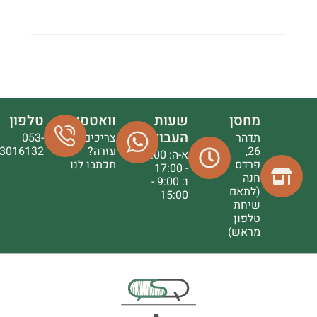
מחסן
שעות
וואטסאפ
טלפון
העבודה
תדהר
צריכים
053-
26,
עזרה?
3016132
א-ה: 9:00
פרדס
תכתבו לנו
- 17:00
חנה
ו: 9:00 -
(לתאם
15:00
שיחת
טלפון
מראש)