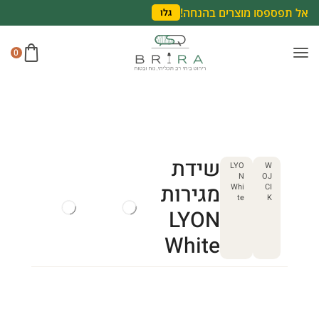
אל תפספסו מוצרים בהנחה!
גלו
0
שידת
LYO
W
N
OJ
מגירות
Whi
CI
te
K
LYON
White