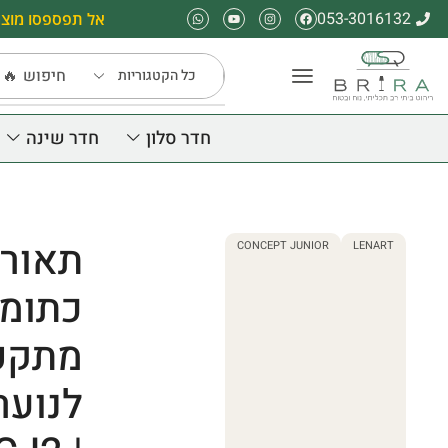
053-3016132
אל תפספסו מוצר
חיפוש
🔥 
חדר סלון
חדר שינה
CONCEPT JUNIOR
LENART
כתומה
מתקפ