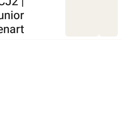
CJ2 |
unior
enart