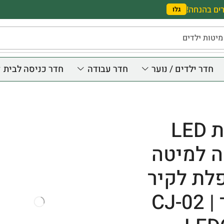
ים בהנחה!
גלו
מיטות ילדים
חדר ילדים / נוער
חדר עבודה
חדר כניסה לבית
תאורת LED
 למיטה
לת לקיר
לנוער CJ-02 |