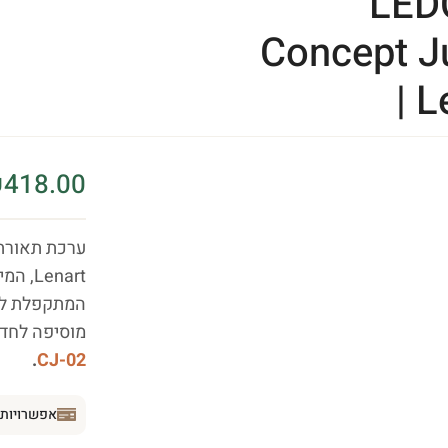
LED
Concept J
| L
₪
418.00
ערכת תאורת LED LEDCJ2 מסד
enart
המתקפלת לקיר J-02 (90
מוסיפה לחדר
.
CJ-02
אפשרויות 