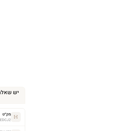
יש שאלה
מק״ט
LEDCJ2