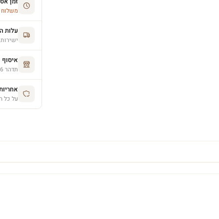
זמן אס
משלוח הסחו
עלות ה
ישירות 
איסוף 
תדהר 26, פרדס חנה (בתיאום מראש)
אחריות יצרן 
על כל ה