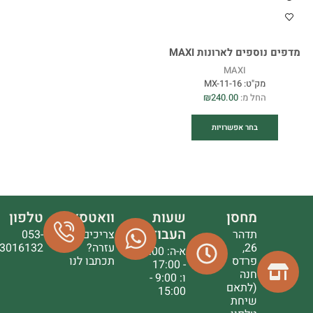
מדפים נוספים לארונות MAXI
MAXI
מק"ט:
MX-11-16
החל מ:
240.00
₪
בחר אפשרויות
מחסן
שעות
וואטסאפ
טלפון
העבודה
תדהר
צריכים
053-
26,
עזרה?
3016132
א-ה: 9:00
פרדס
תכתבו לנו
- 17:00
חנה
ו: 9:00 -
(לתאם
15:00
שיחת