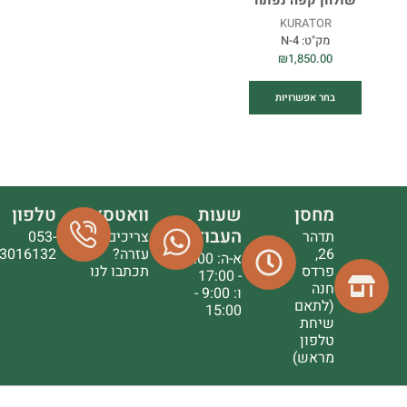
שולחן קפה נפתח
KURATOR
מק"ט:
N-4
₪
1,850.00
בחר אפשרויות
מחסן
שעות
וואטסאפ
טלפון
העבודה
תדהר
צריכים
053-
26,
עזרה?
3016132
א-ה: 9:00
פרדס
תכתבו לנו
- 17:00
חנה
ו: 9:00 -
(לתאם
15:00
שיחת
טלפון
מראש)