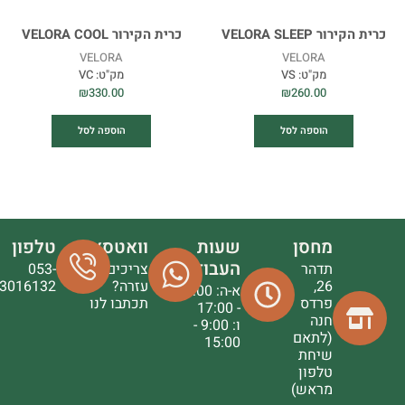
כרית הקירור VELORA SLEEP
כרית הקירור VELORA COOL
VELORA
VELORA
מק"ט:
VS
מק"ט:
VC
₪
330.00
₪
260.00
הוספה לסל
הוספה לסל
מחסן
שעות
וואטסאפ
טלפון
העבודה
תדהר
צריכים
053-
26,
עזרה?
3016132
א-ה: 9:00
פרדס
תכתבו לנו
- 17:00
חנה
ו: 9:00 -
(לתאם
15:00
שיחת
טלפון
מראש)