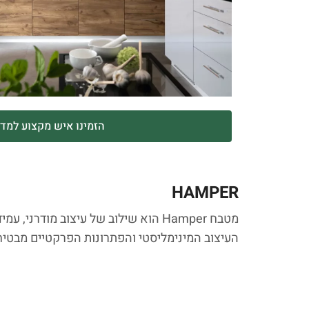
הזמינו איש מקצוע למדי
HAMPER
מטבח Hamper הוא שילוב של עיצוב מודרני, עמידות וארגונומיה. הגוונים החמים בגימור עץ, יחד עם לבן מבריק, יוצרים חלל הרמוני ונעים.
העיצוב המינימליסטי והפתרונות הפרקטיים מבטיחי