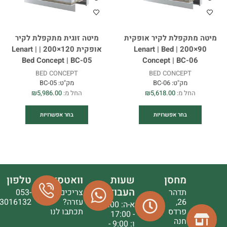
מיטה מתקפלת לקיר אופקית
מיטה זוגית מתקפלת לקיר
90×200 | Lenart | Bed
אופקית 120×200 | Lenart |
Bed Concept | BC-05
Concept | BC-06
BED CONCEPT
BED CONCEPT
מק"ט:
BC-06
מק"ט:
BC-05
החל מ:
5,618.00
₪
החל מ:
5,986.00
₪
בחר אפשרויות
בחר אפשרויות
מחסן
שעות
וואטסאפ
טלפון
העבודה
תדהר
צריכים
053-
26,
עזרה?
3016132
א-ה: 9:00
פרדס
תכתבו לנו
- 17:00
חנה
ו: 9:00 -