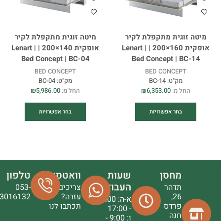
מיטה זוגית מתקפלת לקיר
מיטה זוגית מתקפלת לקיר
אופקית 160×200 | Lenart |
אופקית 140×200 | Lenart |
Bed Concept | BC-04
Bed Concept | BC-14
BED CONCEPT
BED CONCEPT
מק"ט:
BC-14
מק"ט:
BC-04
החל מ:
6,353.00
₪
החל מ:
5,986.00
₪
בחר אפשרויות
בחר אפשרויות
מחסן
שעות
וואטסאפ
טלפון
העבודה
תדהר
צריכים
053-
26,
עזרה?
3016132
א-ה: 9:00
פרדס
תכתבו לנו
- 17:00
חנה
ו: 9:00 -