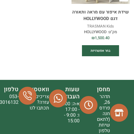
שידת איפור עם מראה ותאורה
דגם HOLLYWOOD
TRASMAN Kids
מק"ט:
HOLLYWOOD
₪
1,500.40
בחר אפשרויות
מחסן
שעות
וואטסאפ
טלפון
העבודה
תדהר
צריכים
053-
26,
עזרה?
3016132
א-ה: 9:00
פרדס
תכתבו לנו
- 17:00
חנה
ו: 9:00 -
(לתאם
15:00
שיחת
טלפון