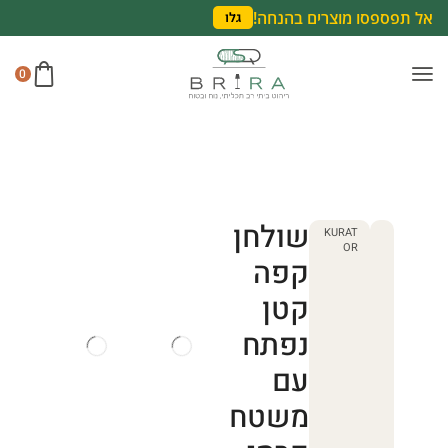
אל תפספסו מוצרים בהנחה!
גלו
0
שולחן
KURAT
OR
קפה
קטן
נפתח
עם
משטח