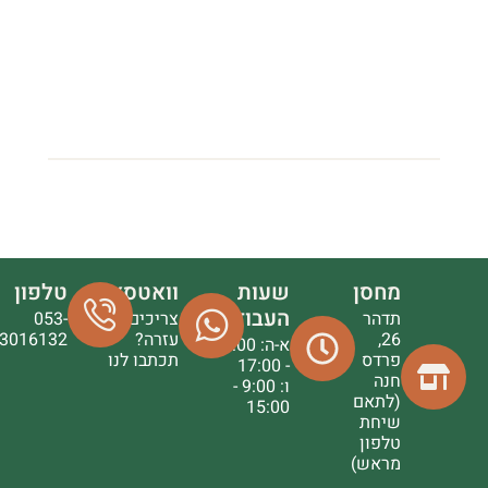
מחסן
שעות
וואטסאפ
טלפון
העבודה
תדהר
צריכים
053-
26,
עזרה?
3016132
א-ה: 9:00
פרדס
תכתבו לנו
- 17:00
חנה
ו: 9:00 -
(לתאם
15:00
שיחת
טלפון
מראש)