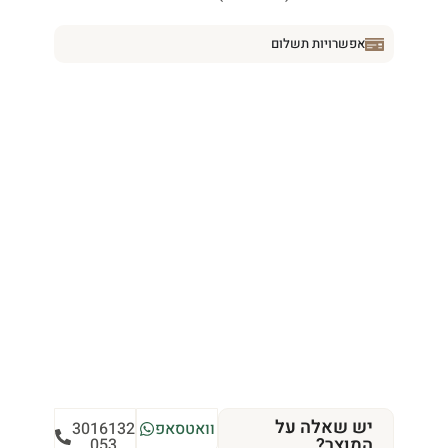
אפשרויות תשלום
יש שאלה על
וואטסאפ
3016132
המוצר?
053