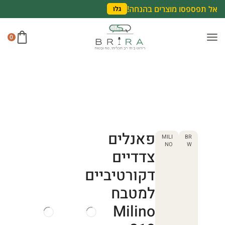
אל תפספסו מוצרים בהנחה!
גלו
0
פאנלים
MILI
BR
NO
W
צדדיים
דקורטיביים
למטבח
Milino