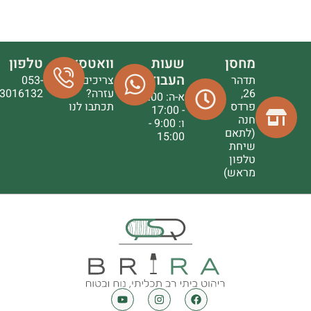
מחסן
שעות
וואטסאפ
טלפון
העבודה
תדהר
צריכים
053-
26,
עזרה?
3016132
א-ה: 9:00
פרדס
תכתבו לנו
- 17:00
חנה
ו: 9:00 -
(לתאם
15:00
שיחת
טלפון
מראש)