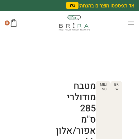
אל תפספסו מוצרים בהנחה!
גלו
0
מטבח
MILI
BR
NO
W
מודולרי
285
ס"מ
אפור/אלון