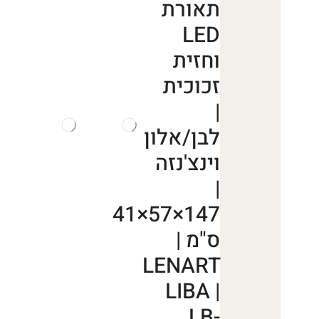
תאורת
LED
וחזית
זכוכית
|
לבן/אלון
וינצ'נזה
|
147×57×41
ס"מ |
LENART
LIBA |
LB-