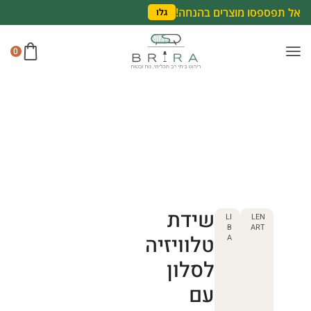
אל תפספסו מוצרים בהנחה!
גלו
0
שידת
LI
LEN
B
ART
טלוויזיה
A
לסלון
עם