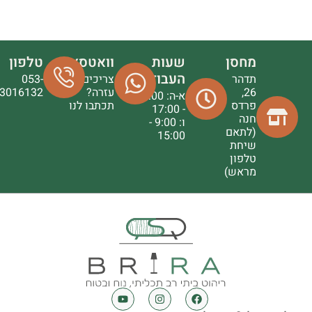
מחסן
שעות
וואטסאפ
טלפון
העבודה
תדהר
צריכים
053-
26,
עזרה?
3016132
א-ה: 9:00
פרדס
תכתבו לנו
- 17:00
חנה
ו: 9:00 -
(לתאם
15:00
שיחת
טלפון
מראש)