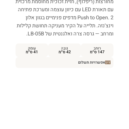
מחורצות (ריפלוף), חזית זכוכית מחוסמת מרכזית
עם תאורת LED עם כיוון עוצמה ומערכת פתיחה
Push to Open. 2 מדפים פנימיים בגוון אלון
וינצ'נזה. תלייה על הקיר מעניקה תחושת קלילות
ומרחב — גרסה צרה ואלגנטית של LB-05B.
רוחב
גובה
עומק
147 ס״מ
42 ס״מ
41 ס״מ
אפשרויות תשלום