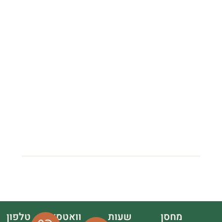
מחסן
שעות
וואטסאפ
טלפון