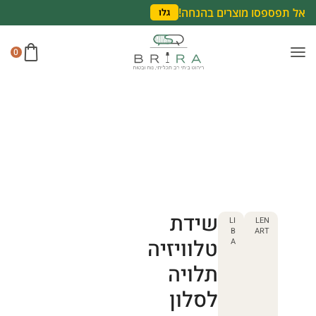
אל תפספסו מוצרים בהנחה!
גלו
0
שידת
LI
LEN
B
ART
טלוויזיה
A
תלויה
לסלון