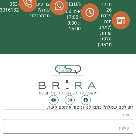
העבודה
תדהר
צריכים
053-
26,
עזרה?
3016132
א-ה: 9:00
פרדס
תכתבו לנו
- 17:00
חנה
ו: 9:00 -
(לתאם
15:00
שיחת
טלפון
מראש)
יש לכם שאלה? כתבו לנו וניצור איתכם קשר.