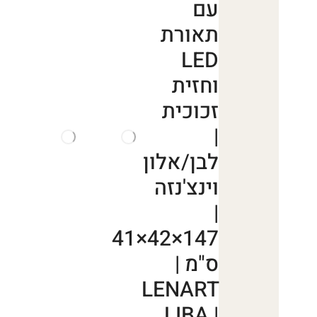
עם
תאורת
LED
וחזית
זכוכית
|
לבן/אלון
וינצ'נזה
|
147×42×41
ס"מ |
LENART
LIBA |