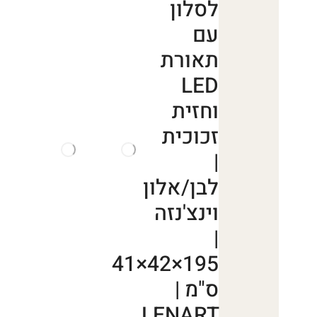
לסלון
עם
תאורת
LED
וחזית
זכוכית
|
לבן/אלון
וינצ'נזה
|
195×42×41
ס"מ |
LENART