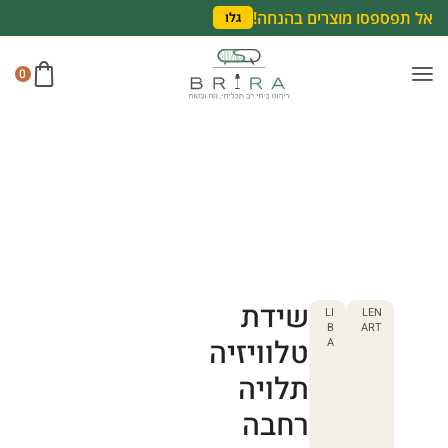
אל תפספסו מוצרים בהנחה!
גלו
0
שידת
LI
LEN
B
ART
טלוויזיה
A
תלויה
רחבה