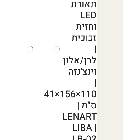
תאורת
LED
וחזית
זכוכית
|
לבן/אלון
וינצ'נזה
|
110×156×41
ס"מ |
LENART
LIBA |
LB-02