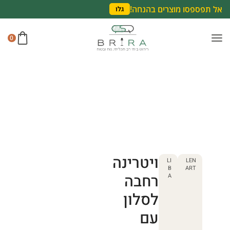
אל תפספסו מוצרים בהנחה!
גלו
0
ויטרינה
LI
LEN
B
ART
רחבה
A
לסלון
עם