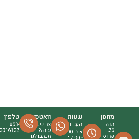
מחסן
שעות
וואטסאפ
טלפון
העבודה
תדהר
צריכים
053-
26,
עזרה?
3016132
א-ה: 9:00
פרדס
תכתבו לנו
- 17:00