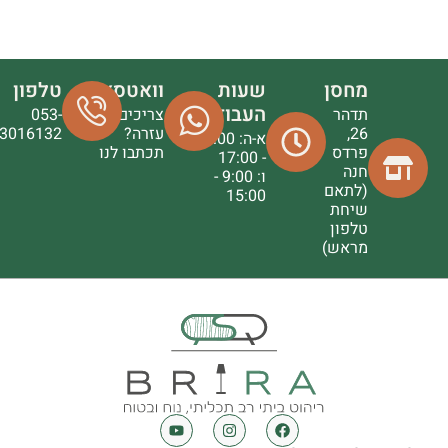
מחסן
שעות
וואטסאפ
טלפון
העבודה
תדהר
צריכים
053-
26,
עזרה?
3016132
א-ה: 9:00
פרדס
תכתבו לנו
- 17:00
חנה
ו: 9:00 -
(לתאם
15:00
שיחת
טלפון
מראש)