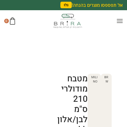
אל תפספסו מוצרים בהנחה!
גלו
0
מטבח
MILI
BR
NO
W
מודולרי
210
ס"מ
לבן/אלון